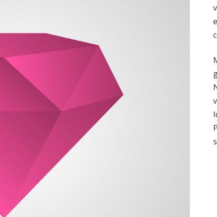
e
c
M
g
N
v
l
P
s