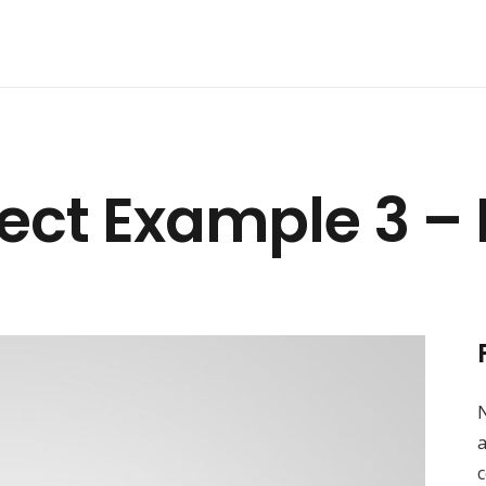
ject Example 3 – 
a
c